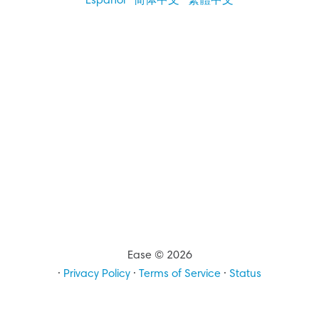
Español
·
简体中文
·
繁體中文
Ease © 2026
·
Privacy Policy
·
Terms of Service
·
Status